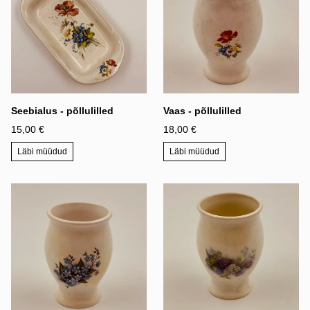
Seebialus - põllulilled
Vaas - põllulilled
15,00 €
18,00 €
Läbi müüdud
Läbi müüdud