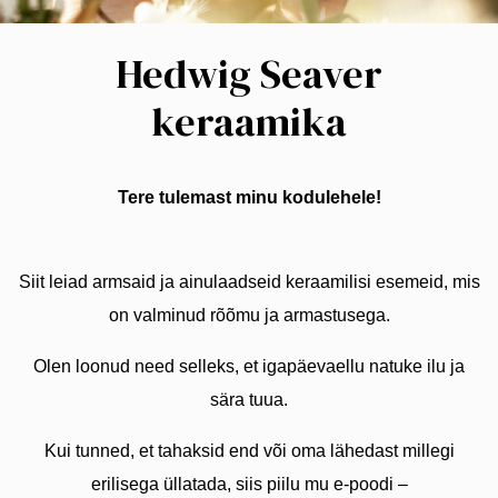
Hedwig Seaver
keraamika
Tere tulemast minu kodulehele!
Siit leiad armsaid ja ainulaadseid keraamilisi esemeid, mis
on valminud rõõmu ja armastusega.
Olen loonud need selleks, et igapäevaellu natuke ilu ja
sära tuua.
Kui tunned, et tahaksid end või oma lähedast millegi
erilisega üllatada, siis piilu mu e-poodi –