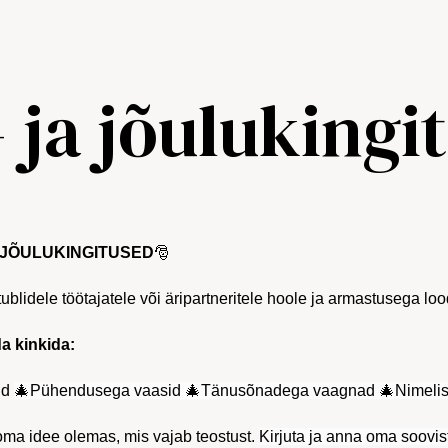
- ja jõulukingi
JÕULUKINGITUSED
🎅
 tublidele töötajatele või äripartneritele hoole ja armastusega l
a kinkida:
id
🎄Pühendusega vaasid
🎄Tänusõnadega vaagnad
🎄Nimelis
oma idee olemas, mis vajab teostust.
Kirjuta ja anna oma soovis