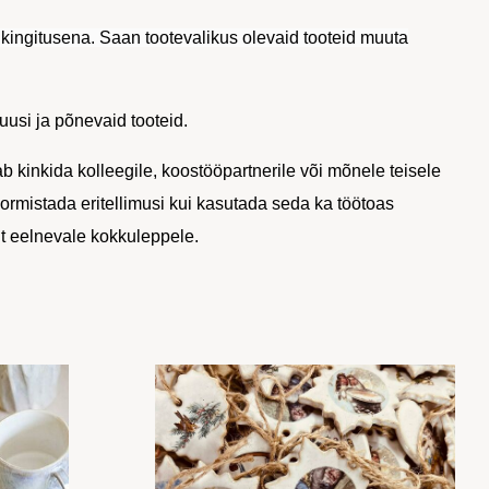
pu kingitusena. Saan tootevalikus olevaid tooteid muuta
uusi ja põnevaid tooteid.
b kinkida kolleegile, koostööpartnerile või mõnele teisele
vormistada eritellimusi kui kasutada seda ka töötoas
t eelnevale kokkuleppele.