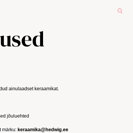
tused
oodud ainulaadset keraamikat.
ed jõuluehted
t märku:
keraamika@hedwig.ee