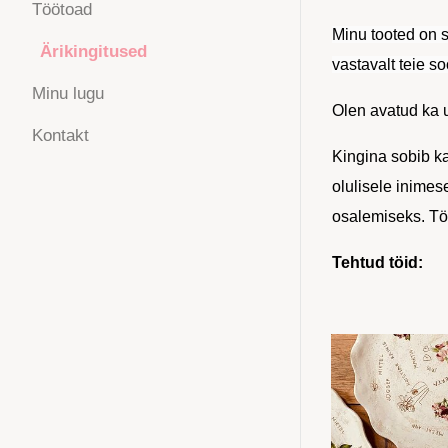
Töötoad
Minu tooted on s
Ärikingitused
vastavalt teie so
Minu lugu
Olen avatud ka u
Kontakt
Kingina sobib ka
olulisele inimes
osalemiseks. Tö
Tehtud töid: