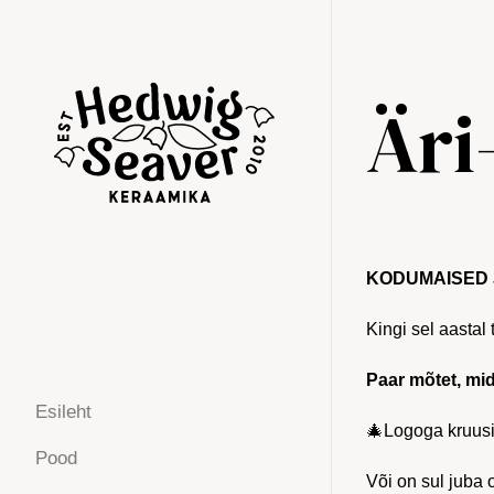
Äri
KODUMAISED 
Kingi sel aastal
Paar mõtet, mid
Esileht
🎄Logoga kruus
Pood
Või on sul juba 