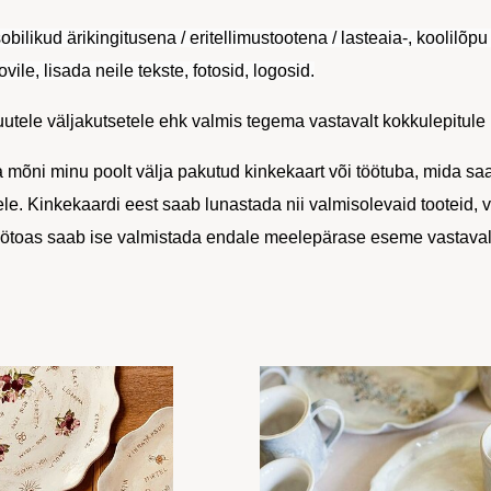
obilikud ärikingitusena / eritellimustootena / lasteaia-, koolilõ
ovile, lisada neile tekste, fotosid, logosid.
utele väljakutsetele ehk valmis tegema vastavalt kokkulepitule 
 mõni minu poolt välja pakutud kinkekaart või töötuba, mida saa
ele. Kinkekaardi eest saab lunastada nii valmisolevaid tooteid, 
ötoas saab ise valmistada endale meelepärase eseme vastaval