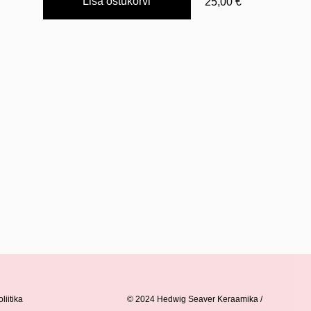
Lisa ostukorvi
25,00 €
liitika
© 2024 Hedwig Seaver Keraamika /