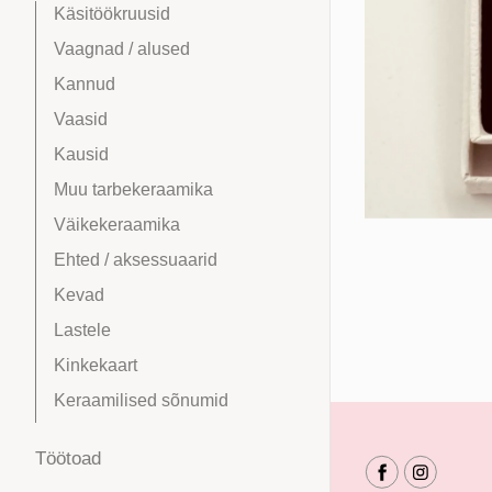
Käsitöökruusid
Vaagnad / alused
Kannud
Vaasid
Kausid
Muu tarbekeraamika
Väikekeraamika
Ehted / aksessuaarid
Kevad
Lastele
Kinkekaart
Keraamilised sõnumid
Töötoad