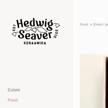
Pood
Ehted / a
Esileht
Pood