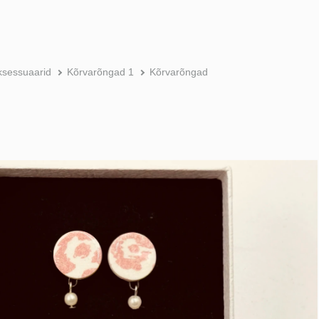
ksessuaarid
Kõrvarõngad 1
Kõrvarõngad