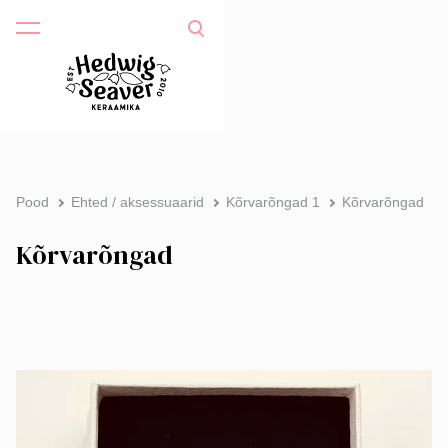
Pood
Ehted / aksessuaarid
Kõrvarõngad 1
Kõrvarõngad
Kõrvarõngad