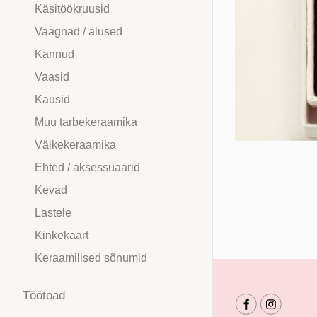
Käsitöökruusid
Vaagnad / alused
Kannud
Vaasid
Kausid
Muu tarbekeraamika
Väikekeraamika
Ehted / aksessuaarid
Kevad
Lastele
Kinkekaart
Keraamilised sõnumid
Töötoad