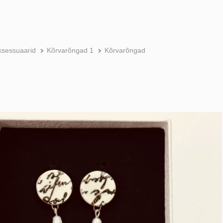
ksessuaarid
Kõrvarõngad 1
Kõrvarõngad