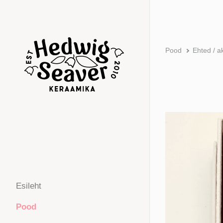
Pood
Ehted / a
Esileht
Pood