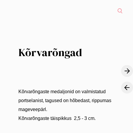
Kõrvarõngad
Kõrvarõngaste medaljonid on valmistatud
portselanist, tagused on hõbedast, rippumas
mageveepärl.
Kõrvarõngaste täispikkus 2,5 - 3 cm.