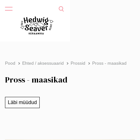
Pood
Ehted / aksessuaarid
Prossid
Pross - maasikad
Pross - maasikad
Läbi müüdud