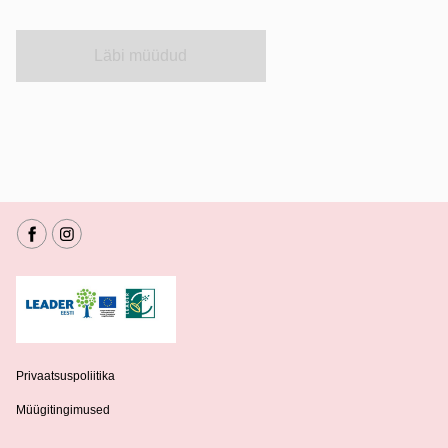
Läbi müüdud
Privaatsuspoliitika
Müügitingimused