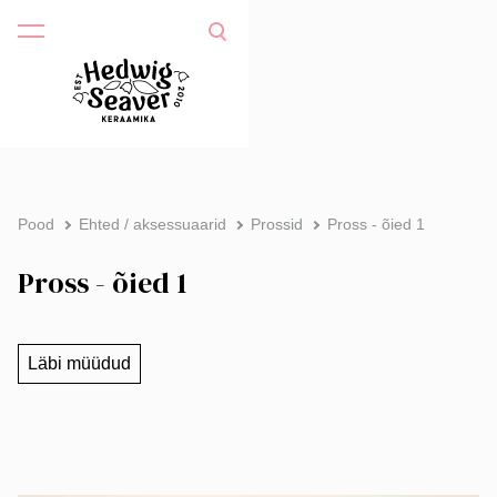
Pood
Ehted / aksessuaarid
Prossid
Pross - õied 1
Pross - õied 1
Läbi müüdud