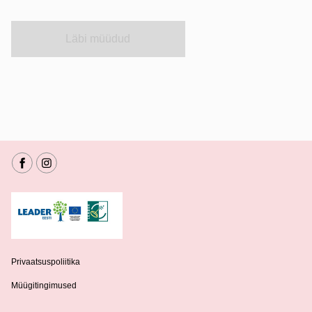
Läbi müüdud
Privaatsuspoliitika
Müügitingimused