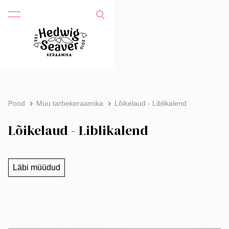
Pood
Muu tarbekeraamika
Lõikelaud - Liblikalend
Lõikelaud - Liblikalend
Läbi müüdud