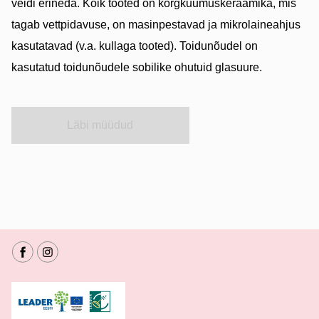
veidi erineda. Kõik tooted on kõrgkuumuskeraamika, mis
tagab vettpidavuse, on masinpestavad ja mikrolaineahjus
kasutatavad (v.a. kullaga tooted). Toidunõudel on
kasutatud toidunõudele sobilike ohutuid glasuure.
Läbi müüdud