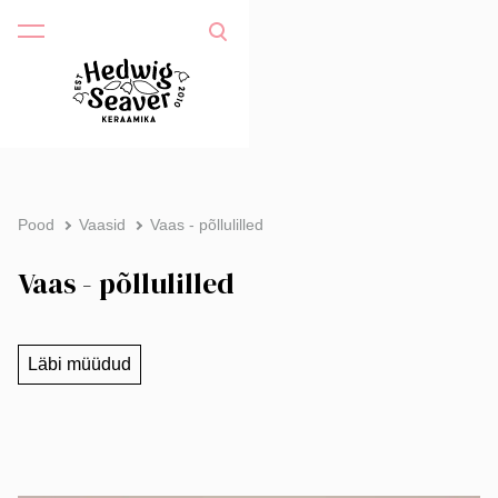
Pood
Vaasid
Vaas - põllulilled
Vaas - põllulilled
Läbi müüdud