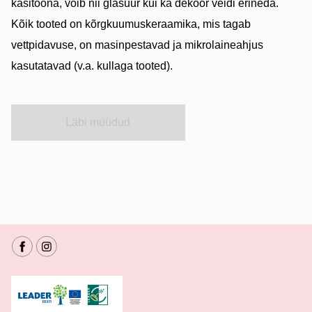
käsitööna, võib nii glasuur kui ka dekoor veidi erineda.
Kõik tooted on kõrgkuumuskeraamika, mis tagab
vettpidavuse, on masinpestavad ja mikrolaineahjus
kasutatavad (v.a. kullaga tooted).
Läbi müüdud