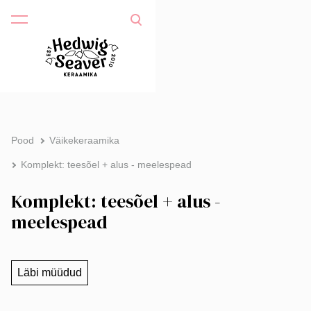
Pood
Väikekeraamika
Komplekt: teesõel + alus - meelespead
Komplekt: teesõel + alus -
meelespead
Läbi müüdud