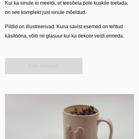
Kui ka sinule ei meeldi, et teesõela pole kuskile toetada,
on see komplekt just sinule mõeldud.
Pildid on illustreerivad. Kuna savist esemed on tehtud
käsitööna, võib nii glasuur kui ka dekoor veidi erineda.
Läbi müüdud