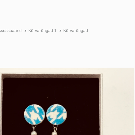
ksessuaarid
Kõrvarõngad 1
Kõrvarõngad