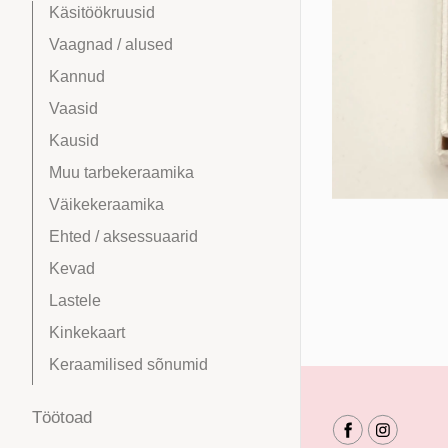
Käsitöökruusid
Vaagnad / alused
Kannud
Vaasid
Kausid
Muu tarbekeraamika
Väikekeraamika
Ehted / aksessuaarid
Kevad
Lastele
Kinkekaart
Keraamilised sõnumid
Töötoad