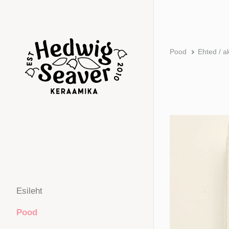
Pood
Ehted / a
Esileht
Pood