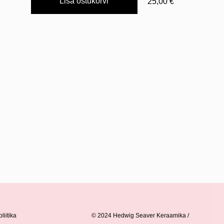
Lisa ostukorvi
25,00 €
liitika
© 2024 Hedwig Seaver Keraamika /