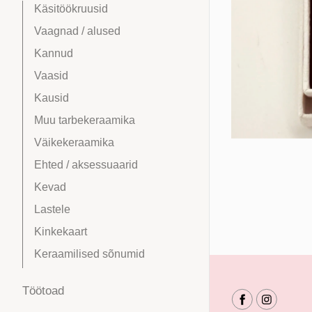
Käsitöökruusid
Vaagnad / alused
Kannud
Vaasid
Kausid
Muu tarbekeraamika
Väikekeraamika
Ehted / aksessuaarid
Kevad
Lastele
Kinkekaart
Keraamilised sõnumid
Töötoad