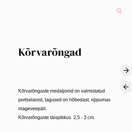
Kõrvarõngad
Kõrvarõngaste medaljonid on valmistatud
portselanist, tagused on hõbedast, rippumas
mageveepärl.
Kõrvarõngaste täispikkus 2,5 - 3 cm.