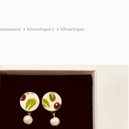
ksessuaarid
Kõrvarõngad 1
Kõrvarõngad