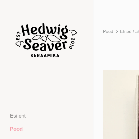
Pood
Ehted / a
Esileht
Pood